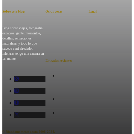
Sobre este blog:
Otras cosas
Legal
Acerca de mi
Aviso Legal
Blog sobre viajes, fotografia,
Quieres hablar?
Privacidad
espacios, gente, momentos,
detalles, sensaciones,
Cookies
naturaleza, y todo lo que
sucede a mi alrededor
mientras tengo una camara en
las manos.
Entradas recientes
New York:
Descubriendo Las
Maravillas De Una
Ciudad Gigante
Estambul O La Pasión
Al Viajar
New York: Desde
Arriba
© fijandomomentos.com 2008-2024.