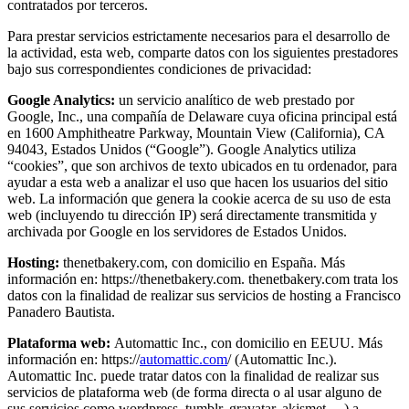
contratados por terceros.
Para prestar servicios estrictamente necesarios para el desarrollo de
la actividad, esta web, comparte datos con los siguientes prestadores
bajo sus correspondientes condiciones de privacidad:
Google Analytics:
un servicio analítico de web prestado por
Google, Inc., una compañía de Delaware cuya oficina principal está
en 1600 Amphitheatre Parkway, Mountain View (California), CA
94043, Estados Unidos (“Google”). Google Analytics utiliza
“cookies”, que son archivos de texto ubicados en tu ordenador, para
ayudar a esta web a analizar el uso que hacen los usuarios del sitio
web. La información que genera la cookie acerca de su uso de esta
web (incluyendo tu dirección IP) será directamente transmitida y
archivada por Google en los servidores de Estados Unidos.
Hosting:
thenetbakery.com, con domicilio en España. Más
información en: https://thenetbakery.com. thenetbakery.com trata los
datos con la finalidad de realizar sus servicios de hosting a Francisco
Panadero Bautista.
Plataforma web:
Automattic Inc., con domicilio en EEUU. Más
información en: https://
automattic.com
/ (Automattic Inc.).
Automattic Inc. puede tratar datos con la finalidad de realizar sus
servicios de plataforma web (de forma directa o al usar alguno de
sus servicios como wordpress, tumblr, gravatar, akismet,…) a