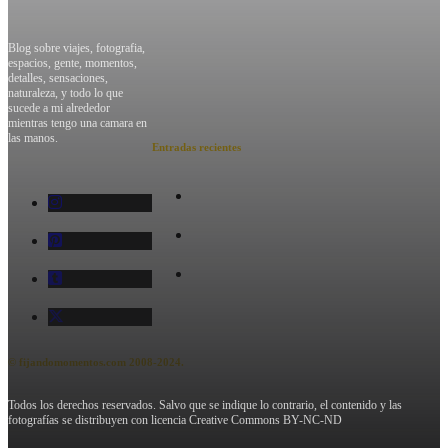
Acerca de mi
Aviso Legal
Blog sobre viajes, fotografia,
Quieres hablar?
Privacidad
espacios, gente, momentos,
detalles, sensaciones,
Cookies
naturaleza, y todo lo que
sucede a mi alrededor
mientras tengo una camara en
las manos.
Entradas recientes
Estambul O La Pasión
Al Viajar
Andando Por Escocia:
West Highland Way
Alemania Y Austria, 5
Dias De Ensueño
© fijandomomentos.com 2008-2024.
Todos los derechos reservados. Salvo que se indique lo contrario, el contenido y las
fotografías se distribuyen con licencia Creative Commons BY-NC-ND