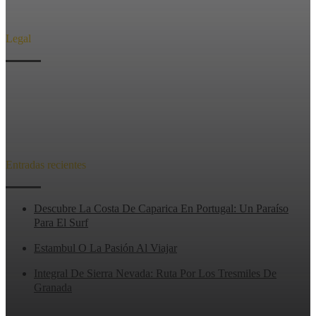
Legal
Aviso Legal
Privacidad
Cookies
Entradas recientes
Descubre La Costa De Caparica En Portugal: Un Paraíso
Para El Surf
Estambul O La Pasión Al Viajar
Integral De Sierra Nevada: Ruta Por Los Tresmiles De
Granada