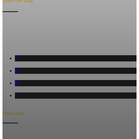
Sobre este blog:
Blog sobre viajes, fotografia, espacios, gente, momentos, detalles,
sensaciones, naturaleza, y todo lo que sucede a mi alrededor
mientras tengo una camara en las manos.
Otras cosas
Acerca de mi
Quieres hablar?